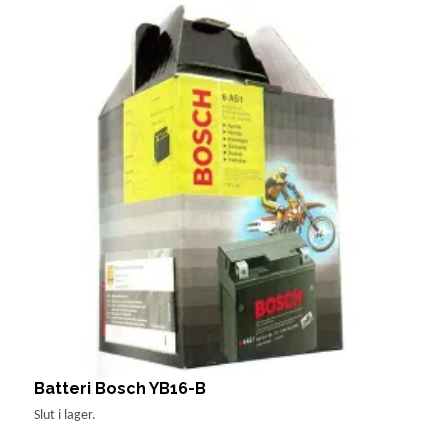
Batteri Bosch YB16-B
B
1
Slut i lager.