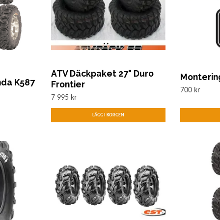
ATV Däckpaket 27" Duro
Monterin
nda K587
Frontier
700 kr
7 995 kr