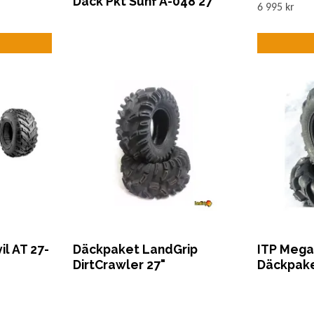
Däck Pkt Sunf A-048 27"
6 995 kr
l AT 27-
Däckpaket LandGrip
ITP Mega
DirtCrawler 27"
Däckpak