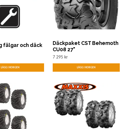
Däckpaket CST Behemoth
g fälgar och däck
CU08 27"
7 295 kr