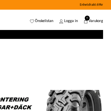
Enhetsfrakt:69kr
0
Önskelistan
Logga in
Varukorg