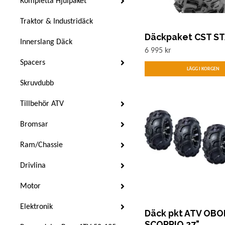
Kompletta Hjulpaket
Traktor & Industridäck
Däckpaket CST ST
Innerslang Däck
6 995 kr
Spacers
Skruvdubb
Tillbehör ATV
Bromsar
Ram/Chassie
Drivlina
Motor
Elektronik
Däck pkt ATV OBO
SCOPRIO 27"