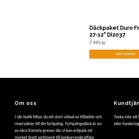
Däckpaket Duro Fr
27-12" DI2037
7 995 kr
Om oss
Kundtjä
I vår butik hittar du ett stort utbud av tillbehör och
Tveka inte att
reservdelar till din fyrhjuling. Fyrhjulingsdäck är en
eller fundering
av våra främsta grenar där vi kan erbjuda ett
mycket brett sortiment till konkurrenskraftiga