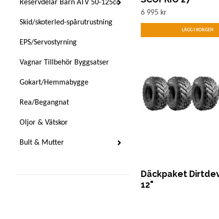
Reservdelar Barn ATV 50-125cc
6 995 kr
Skid/skoterled-spårutrustning
EPS/Servostyrning
Vagnar Tillbehör Byggsatser
Gokart/Hemmabygge
Rea/Begangnat
Oljor & Vätskor
Bult & Mutter
Däckpaket Dirtdevi
12"