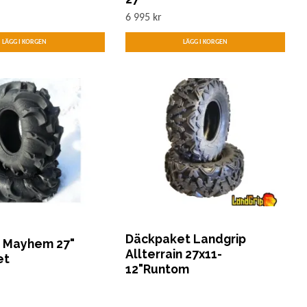
6 995 kr
Däckpaket Landgrip
 Mayhem 27"
Allterrain 27x11-
et
12"Runtom