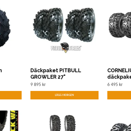
m
Däckpaket PITBULL
CORNELI
GROWLER 27"
däckpak
9 895 kr
6 495 kr