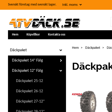
Svenskt företag med svenskt lager.
Inkl. moms
Hem
Köpvillkor
Kontakta oss
Hem
Däckpaket
Däc
Däckpaket
Däckpaket 14" Fälg
Däckpak
Däckpaket 12" Fälg
Däckpaket 25-12
Däckpaket 26-12
Däckpaket 27-12"
Däckpaket 28-12"