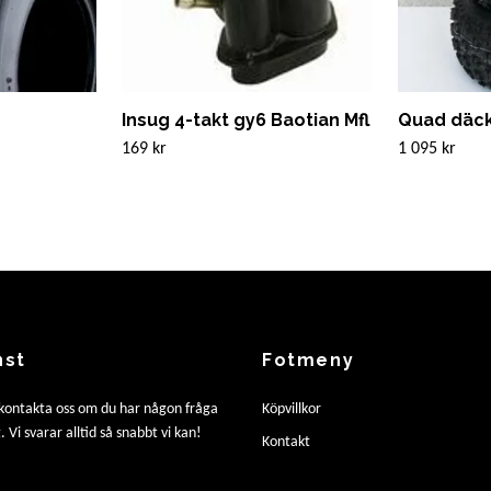
Insug 4-takt gy6 Baotian Mfl
Quad däck
169 kr
1 095 kr
nst
Fotmeny
 kontakta oss om du har någon fråga
Köpvillkor
. Vi svarar alltid så snabbt vi kan!
Kontakt