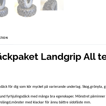
TION
ckpaket Landgrip All te
s däck för dig som kör mycket på varierande underlag. Skog,grönyta, gr
round fyrhjulingsdäck med många bra egenskaper. Mönstret påminne
livslängd,mönster med klackar för ännu bättre sidofäste mm.