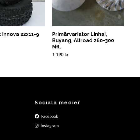
 Innova 22x11-9
Primärvariator Linhai,
Ked
Buyang, Allroad 260-300
Lon
Mfl.
259 
1 190 kr
Sociala medier
Facebook
Instagram