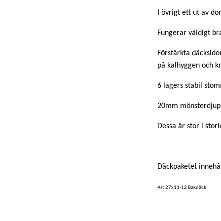
I övrigt ett ut av d
Fungerar väldigt br
Förstärkta däcksido
på kalhyggen och kr
6 lagers stabil sto
20mm mönsterdjup
Dessa är stor i sto
Däckpaketet innehål
4st 27x11-12 Bakdäck.