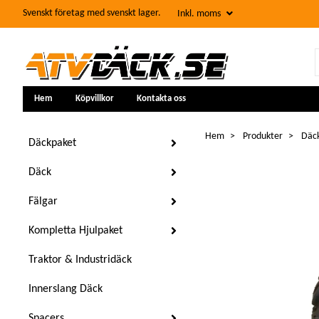
Svenskt företag med svenskt lager.
Inkl. moms
Hem
Köpvillkor
Kontakta oss
Hem
Produkter
Däck
Däckpaket
Däck
Fälgar
Kompletta Hjulpaket
Traktor & Industridäck
Innerslang Däck
Spacers