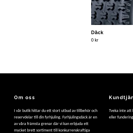
Däck
0 kr
Om oss
Kundtjä
I vår butik hittar du ett stort utbud av tillbehör och
Tveka inte att
reservdelar till din fyrhjuling. Fyrhjulingsdäck är en
eller fundering
av våra främsta grenar där vi kan erbjuda ett
mycket brett sortiment till konkurrenskraftiga