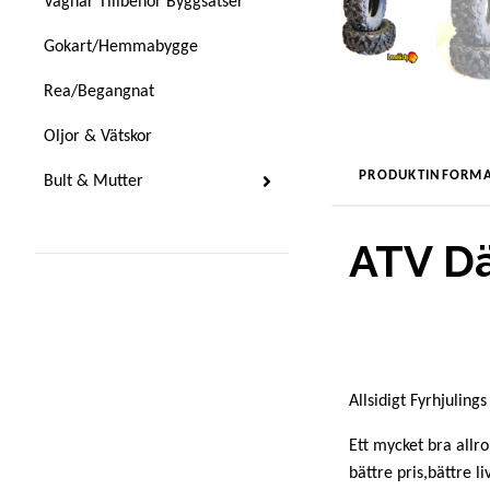
Vagnar Tillbehör Byggsatser
Gokart/Hemmabygge
Rea/Begangnat
Oljor & Vätskor
PRODUKTINFORMA
Bult & Mutter
ATV Dä
Allsidigt Fyrhjuling
Ett mycket bra all
bättre pris,bättre 