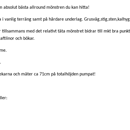
om absolut bästa allround mönstren du kan hitta!
a i vanlig terräng samt på hårdare underlag. Grusväg,stig,sten,kalh
r tillsammans med det relativt täta mönstret bidrar till mkt bra punk
aftlinor och bökar.
mme.
.
rlekarna och mäter ca 71cm på totalhöjden pumpat!
ler: