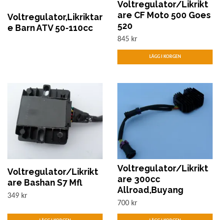
Voltregulator/Likrikt
are CF Moto 500 Goes
Voltregulator,Likriktar
520
e Barn ATV 50-110cc
845 kr
Voltregulator/Likrikt
Voltregulator/Likrikt
are 300cc
are Bashan S7 Mfl
Allroad,Buyang
349 kr
700 kr