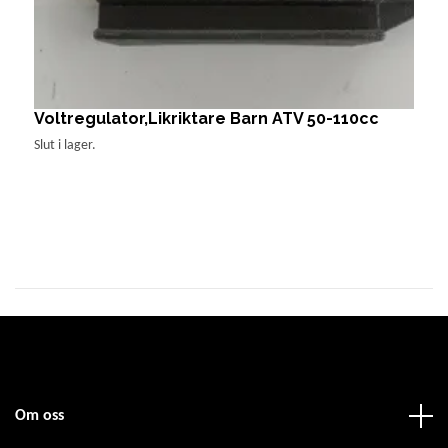
Voltregulator,Likriktare Barn ATV 50-110cc
V
5
Slut i lager.
8
Om oss