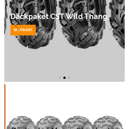
Däckpaket CST Wild Thang
SE UTBUDET