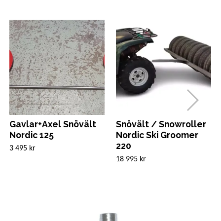
Gavlar+Axel Snövält
Snövält / Snowroller
Nordic 125
Nordic Ski Groomer
220
3 495 kr
18 995 kr