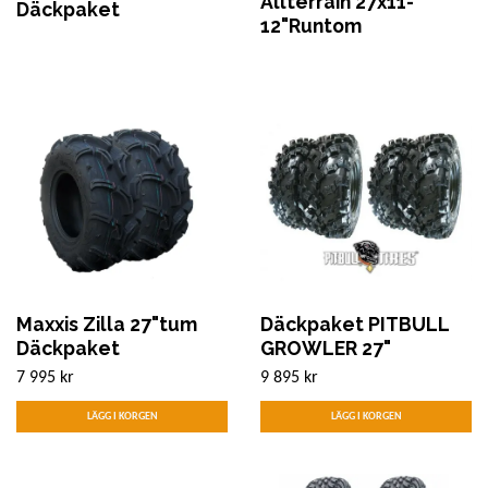
Allterrain 27x11-
Däckpaket
12"Runtom
Maxxis Zilla 27"tum
Däckpaket PITBULL
Däckpaket
GROWLER 27"
7 995 kr
9 895 kr