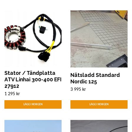
Stator / Tändplatta
Nätsladd Standard
ATV Linhai 300-400 EFI
Nordic 125
27912
3 995 kr
1 295 kr