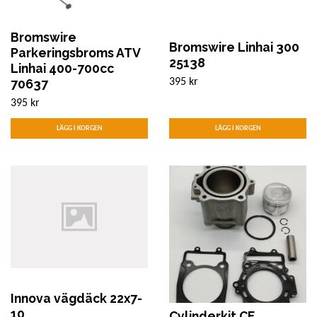
Bromswire
Bromswire Linhai 300
Parkeringsbroms ATV
25138
Linhai 400-700cc
70637
395 kr
395 kr
Innova vägdäck 22x7-
10
Cylinderkit CF