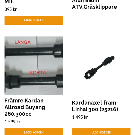
Aluminium
Mfl.
ATV,Gräsklippare
395 kr
Främre Kardan
Kardanaxel fram
Allroad Buyang
Linhai 300 (25216)
260,300cc
1 495 kr
1 599 kr