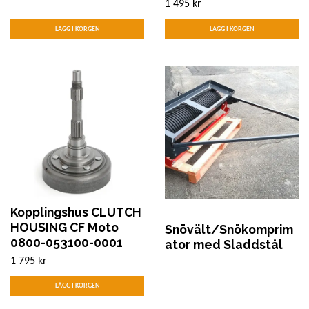
1 495 kr
Kopplingshus CLUTCH
HOUSING CF Moto
Snövält/Snökomprim
0800-053100-0001
ator med Sladdstål
1 795 kr