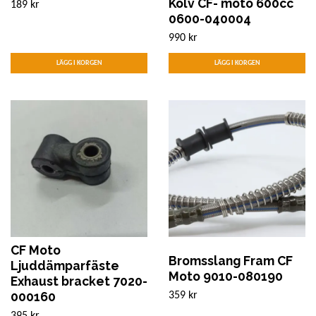
Kolv CF- moto 600cc
189 kr
0600-040004
990 kr
CF Moto
Bromsslang Fram CF
Ljuddämparfäste
Moto 9010-080190
Exhaust bracket 7020-
000160
359 kr