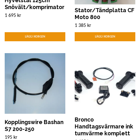
Hyvelstål 125cm
Snövält/komprimator
Stator/Tändplatta CF
1 695 kr
Moto 800
1 385 kr
Bronco
Kopplingswire Bashan
Handtagsvärmare ink
S7 200-250
tumvärme komplett
195 kr