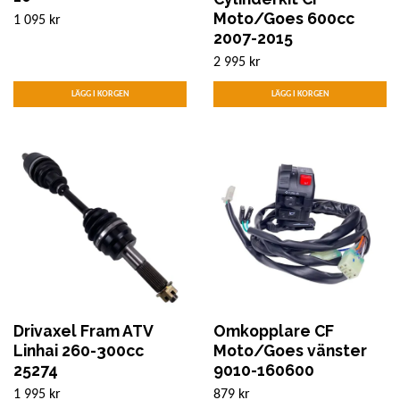
Moto/Goes 600cc
1 095 kr
2007-2015
2 995 kr
Drivaxel Fram ATV
Omkopplare CF
Linhai 260-300cc
Moto/Goes vänster
25274
9010-160600
1 995 kr
879 kr