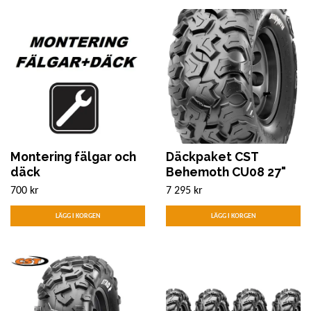
Montering fälgar och
Däckpaket CST
däck
Behemoth CU08 27"
700 kr
7 295 kr