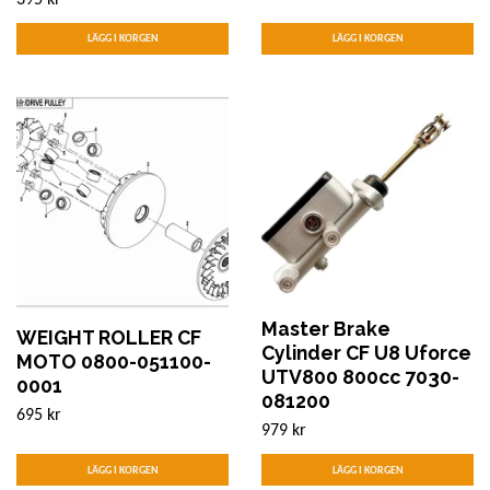
395 kr
Master Brake
WEIGHT ROLLER CF
Cylinder CF U8 Uforce
MOTO 0800-051100-
UTV800 800cc 7030-
0001
081200
695 kr
979 kr