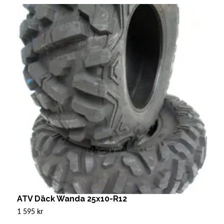
ATV Däck Wanda 25x10-R12
B
1 595 kr
1