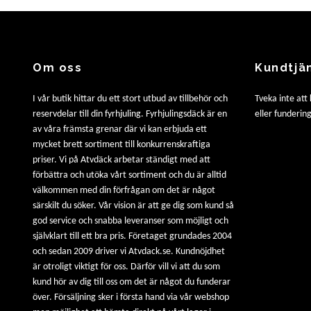
Om oss
Kundtjä
I vår butik hittar du ett stort utbud av tillbehör och
Tveka inte att
reservdelar till din fyrhjuling. Fyrhjulingsdäck är en
eller fundering
av våra främsta grenar där vi kan erbjuda ett
mycket brett sortiment till konkurrenskraftiga
priser. Vi på Atvdäck arbetar ständigt med att
förbättra och utöka vårt sortiment och du är alltid
välkommen med din förfrågan om det är något
särskilt du söker. Vår vision är att ge dig som kund så
god service och snabba leveranser som möjligt och
självklart till ett bra pris. Företaget grundades 2004
och sedan 2009 driver vi Atvdack.se. Kundnöjdhet
är otroligt viktigt för oss. Därför vill vi att du som
kund hör av dig till oss om det är något du funderar
över. Försäljning sker i första hand via vår webshop