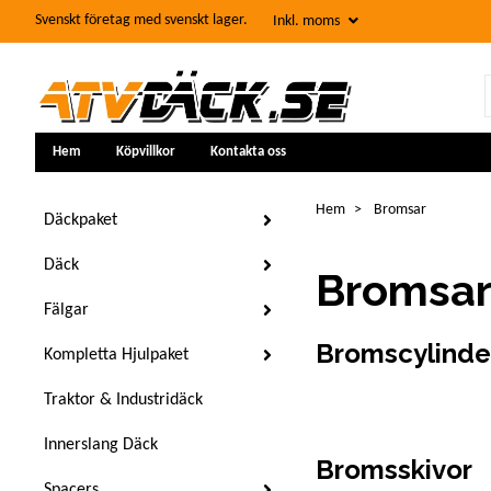
Svenskt företag med svenskt lager.
Inkl. moms
Hem
Köpvillkor
Kontakta oss
Hem
Bromsar
Däckpaket
Däck
Bromsa
Fälgar
Bromscylinde
Kompletta Hjulpaket
Traktor & Industridäck
Innerslang Däck
Bromsskivor
Spacers