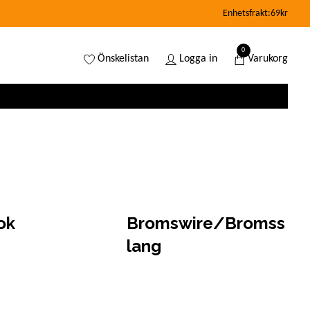
Enhetsfrakt:69kr
0
Önskelistan
Logga in
Varukorg
ok
Bromswire/Bromss
lang