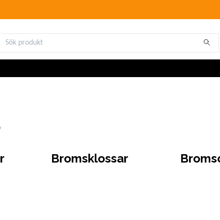
r
r
Bromsklossar
Broms