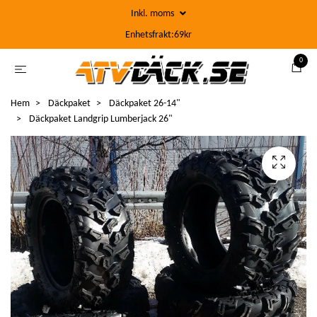
Inkl. moms
Enhetsfrakt:69kr
0
Hem
Däckpaket
Däckpaket 26-14"
Däckpaket Landgrip Lumberjack 26"