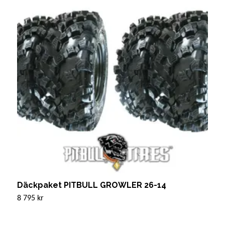
Däckpaket PITBULL GROWLER 26-14
D
8 795 kr
Sl