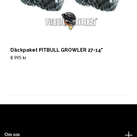
Däckpaket PITBULL GROWLER 27-14"
D
8 995 kr
7
Om oss