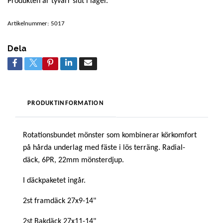
Produkten är tyvärr slut i lager.
Artikelnummer:
5017
Dela
PRODUKTINFORMATION
Rotationsbundet mönster som kombinerar körkomfort
på hårda underlag med fäste i lös terräng. Radial-
däck, 6PR, 22mm mönsterdjup.
I däckpaketet ingår.
2st framdäck 27x9-14"
2st Bakdäck 27x11-14"