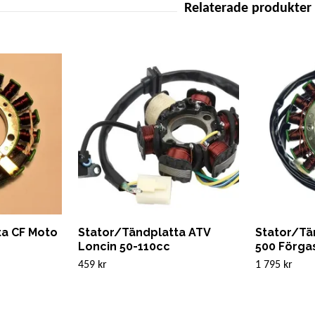
ta CF Moto
Stator/Tändplatta ATV
Stator/Tä
Loncin 50-110cc
500 Förga
459 kr
1 795 kr