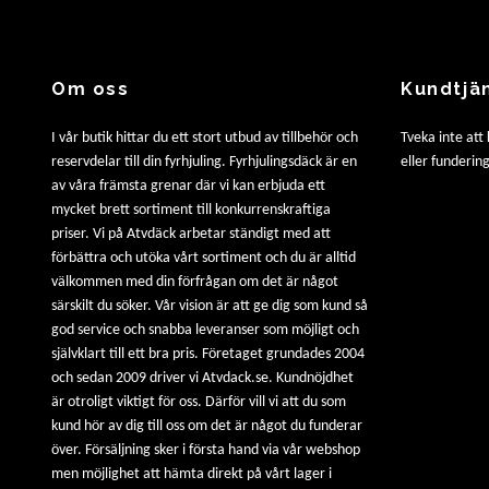
Om oss
Kundtjä
I vår butik hittar du ett stort utbud av tillbehör och
Tveka inte att
reservdelar till din fyrhjuling. Fyrhjulingsdäck är en
eller fundering
av våra främsta grenar där vi kan erbjuda ett
mycket brett sortiment till konkurrenskraftiga
priser. Vi på Atvdäck arbetar ständigt med att
förbättra och utöka vårt sortiment och du är alltid
välkommen med din förfrågan om det är något
särskilt du söker. Vår vision är att ge dig som kund så
god service och snabba leveranser som möjligt och
självklart till ett bra pris. Företaget grundades 2004
och sedan 2009 driver vi Atvdack.se. Kundnöjdhet
är otroligt viktigt för oss. Därför vill vi att du som
kund hör av dig till oss om det är något du funderar
över. Försäljning sker i första hand via vår webshop
men möjlighet att hämta direkt på vårt lager i