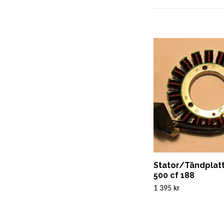
Stator/Tändplat
500 cf 188
1 395 kr