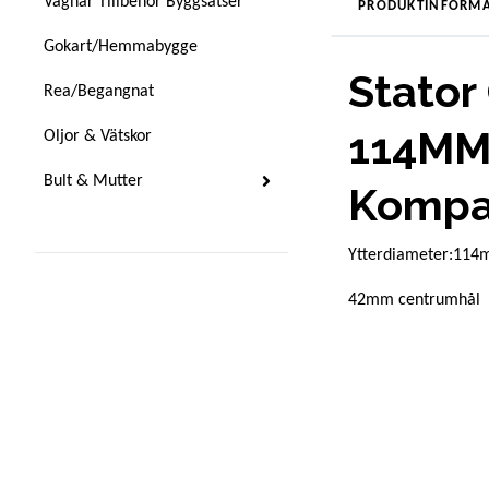
Vagnar Tillbehör Byggsatser
PRODUKTINFORMA
Gokart/Hemmabygge
Stator
Rea/Begangnat
114MM
Oljor & Vätskor
Bult & Mutter
Kompa
Ytterdiameter:11
42mm centrumhål