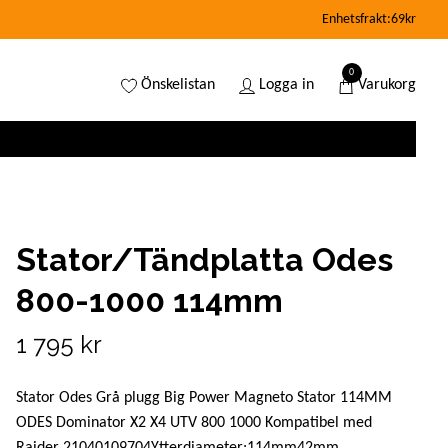
Enhetsfrakt:69kr
0
Önskelistan
Logga in
Varukorg
Stator/Tändplatta Odes
800-1000 114mm
1 795 kr
Stator Odes Grå plugg Big Power Magneto Stator 114MM
ODES Dominator X2 X4 UTV 800 1000 Kompatibel med
Raider 21040109704Ytterdiameter:114mm42mm