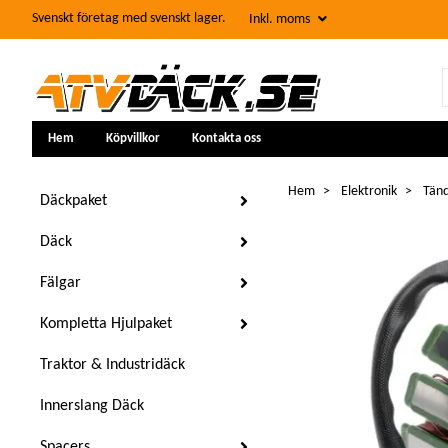
Svenskt företag med svenskt lager.
Inkl. moms
Hem
Köpvillkor
Kontakta oss
Hem
Elektronik
Tänd
Däckpaket
Däck
Fälgar
Kompletta Hjulpaket
Traktor & Industridäck
Innerslang Däck
Spacers