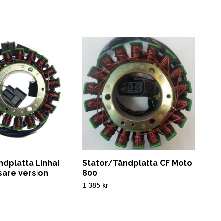
ndplatta Linhai
Stator/Tändplatta CF Moto
Sta
sare version
800
Jia
1 385 kr
1 69