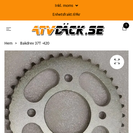
Inkl. moms
Enhetsfrakt:69kr
0
Hem
Bakdrev 37T -420