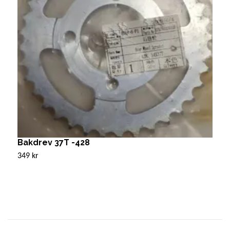
Bakdrev 37T -428
K
349 kr
3