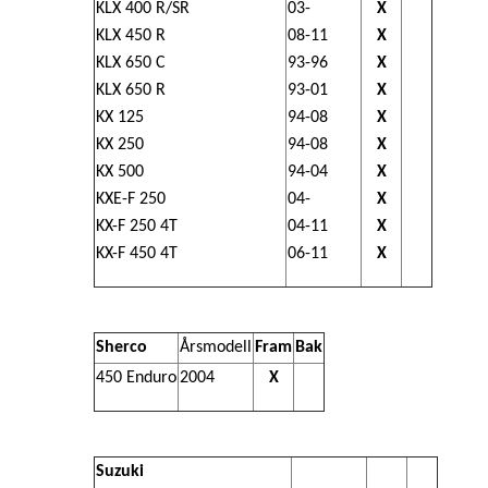
KLX 400 R/SR
03-
X
KLX 450 R
08-11
X
KLX 650 C
93-96
X
KLX 650 R
93-01
X
KX 125
94-08
X
KX 250
94-08
X
KX 500
94-04
X
KXE-F 250
04-
X
KX-F 250 4T
04-11
X
KX-F 450 4T
06-11
X
Sherco
Årsmodell
Fram
Bak
450 Enduro
2004
X
Suzuki