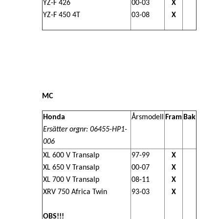
YZ-F 426
00-03
X
YZ-F 450 4T
03-08
X
MC
Honda
Årsmodell
Fram
Bak
Ersätter orgnr:
06455-HP1-
006
XL 600 V Transalp
97-99
X
XL 650 V Transalp
00-07
X
XL 700 V Transalp
08-11
X
XRV 750 Africa Twin
93-03
X
OBS!!!