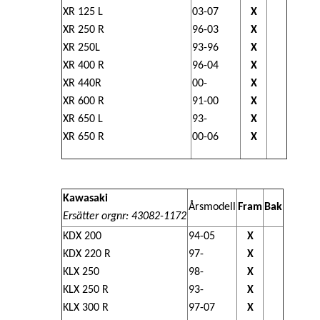
XR 125 L
03-07
X
XR 250 R
96-03
X
XR 250L
93-96
X
XR 400 R
96-04
X
XR 440R
00-
X
XR 600 R
91-00
X
XR 650 L
93-
X
XR 650 R
00-06
X
Kawasaki
Årsmodell
Fram
Bak
Ersätter orgnr: 43082-1172
KDX 200
94-05
X
KDX 220 R
97-
X
KLX 250
98-
X
KLX 250 R
93-
X
KLX 300 R
97-07
X