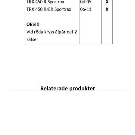
TRX 450 R Sportrax
04-05
X
TRX 450 R/ER Sportrax
06-11
X
OBS!!!
Vid
röda kryss
åtgår det 2
satser