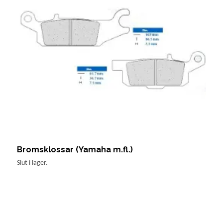
Bromsklossar (Yamaha m.fl.)
B
1
Slut i lager.