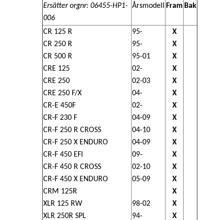
Ersätter orgnr:
06455-HP1-
Årsmodell
Fram
Bak
006
CR 125 R
95-
X
CR 250 R
95-
X
CR 500 R
95-01
X
CRE 125
02-
X
CRE 250
02-03
X
CRE 250 F/X
04-
X
CR-E 450F
02-
X
CR-F 230 F
04-09
X
CR-F 250 R CROSS
04-10
X
CR-F 250 X ENDURO
04-09
X
CR-F 450 EFI
09-
X
CR-F 450 R CROSS
02-10
X
CR-F 450 X ENDURO
05-09
X
CRM 125R
X
XLR 125 RW
98-02
X
XLR 250R SPL
94-
X