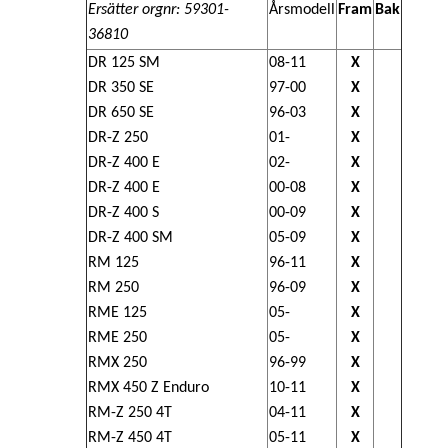
Ersätter orgnr: 59301-
Årsmodell
Fram
Bak
36810
DR 125 SM
08-11
X
DR 350 SE
97-00
X
DR 650 SE
96-03
X
DR-Z 250
01-
X
DR-Z 400 E
02-
X
DR-Z 400 E
00-08
X
DR-Z 400 S
00-09
X
DR-Z 400 SM
05-09
X
RM 125
96-11
X
RM 250
96-09
X
RME 125
05-
X
RME 250
05-
X
RMX 250
96-99
X
RMX 450 Z Enduro
10-11
X
RM-Z 250 4T
04-11
X
RM-Z 450 4T
05-11
X