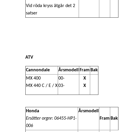
Vid
röda kryss
åtgår det 2
satser
ATV
Cannondale
Årsmodell
Fram
Bak
MX 400
00-
X
MX 440 C / E / X
03-
X
Honda
Årsmodell
Ersätter orgnr:
06455-HP1-
Fram
Bak
006