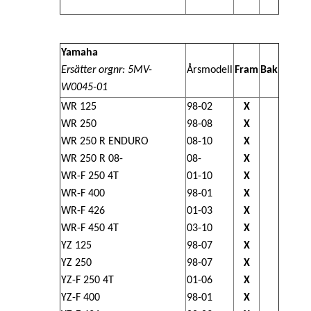
Yamaha
Ersätter orgnr:
5MV-
Årsmodell
Fram
Bak
W0045-01
WR 125
98-02
X
WR 250
98-08
X
WR 250 R ENDURO
08-10
X
WR 250 R 08-
08-
X
WR-F 250 4T
01-10
X
WR-F 400
98-01
X
WR-F 426
01-03
X
WR-F 450 4T
03-10
X
YZ 125
98-07
X
YZ 250
98-07
X
YZ-F 250 4T
01-06
X
YZ-F 400
98-01
X