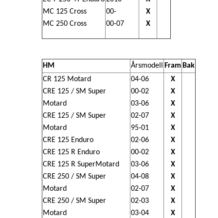
MC 125 Cross
00-
X
MC 250 Cross
00-07
X
HM
Årsmodell
Fram
Bak
CR 125 Motard
04-06
X
CRE 125 / SM Super
00-02
X
Motard
03-06
X
CRE 125 / SM Super
02-07
X
Motard
95-01
X
CRE 125 Enduro
02-06
X
CRE 125 R Enduro
00-02
X
CRE 125 R SuperMotard
03-06
X
CRE 250 / SM Super
04-08
X
Motard
02-07
X
CRE 250 / SM Super
02-03
X
Motard
03-04
X