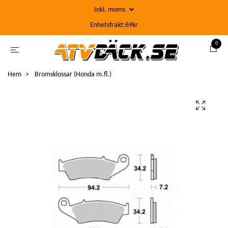
Inkl. moms
Enhetsfrakt:69kr
0
Hem
Bromsklossar (Honda m.fl.)