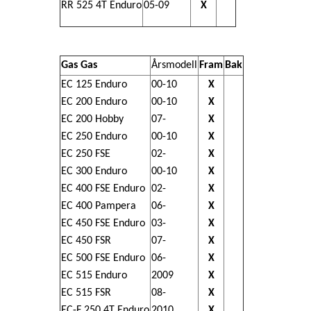
RR 525 4T Enduro
05-09
X
Gas Gas
Årsmodell
Fram
Bak
EC 125 Enduro
00-10
X
EC 200 Enduro
00-10
X
EC 200 Hobby
07-
X
EC 250 Enduro
00-10
X
EC 250 FSE
02-
X
EC 300 Enduro
00-10
X
EC 400 FSE Enduro
02-
X
EC 400 Pampera
06-
X
EC 450 FSE Enduro
03-
X
EC 450 FSR
07-
X
EC 500 FSE Enduro
06-
X
EC 515 Enduro
2009
X
EC 515 FSR
08-
X
EC-F 250 4T Enduro
2010
X