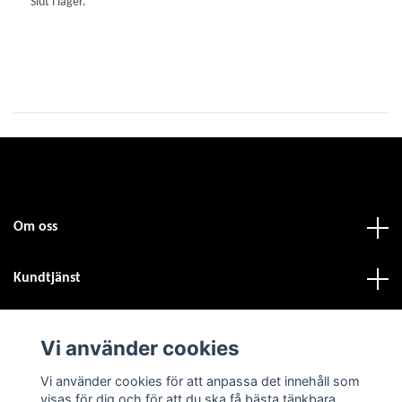
Slut i lager.
Sl
Om oss
Kundtjänst
Fotmeny
Vi använder cookies
Vi använder cookies för att anpassa det innehåll som
Sociala medier
visas för dig och för att du ska få bästa tänkbara