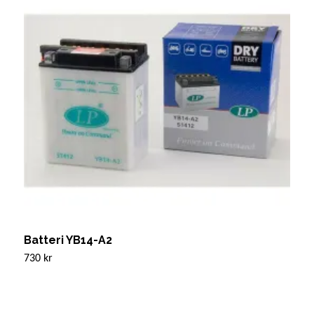
Batteri YB14-A2
B
730 kr
6