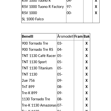
RSV 1000 Tuono R
04-
X
RSV 1000 Tuono R Factory
97-
X
RSV 1000
00-
X
SL 1000 Falco
Benelli
Årsmodell
Fram
Bak
900 Tornado Tre
03-
X
900 Tornado Tre RS
04-
X
TNT 1130 Café Racer
05-
X
TNT 1130 Sport
05-
X
TNT 1130 Titanium
05-
X
TNT 1130
05-
X
2ue 756
09-
X
TnT 899
08-
X
Tre-K 899
09-
X
1130 Tornado Tre
08-
X
Tre-K 1130 Amazonas
07-
X