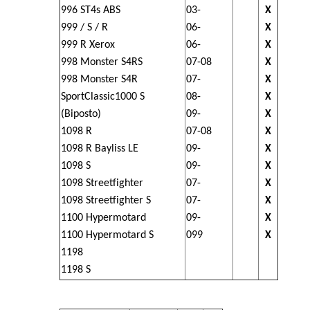
996 ST4s ABS
03-
X
999 / S / R
06-
X
999 R Xerox
06-
X
998 Monster S4RS
07-08
X
998 Monster S4R
07-
X
SportClassic1000 S
08-
X
(Biposto)
09-
X
1098 R
07-08
X
1098 R Bayliss LE
09-
X
1098 S
09-
X
1098 Streetfighter
07-
X
1098 Streetfighter S
07-
X
1100 Hypermotard
09-
X
1100 Hypermotard S
099
X
1198
1198 S