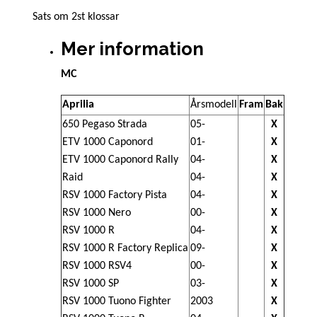
Sats om 2st klossar
Mer information
MC
Aprilia
Årsmodell
Fram
Bak
650 Pegaso Strada
05-
X
ETV 1000 Caponord
01-
X
ETV 1000 Caponord Rally
04-
X
Raid
04-
X
RSV 1000 Factory Pista
04-
X
RSV 1000 Nero
00-
X
RSV 1000 R
04-
X
RSV 1000 R Factory Replica
09-
X
RSV 1000 RSV4
00-
X
RSV 1000 SP
03-
X
RSV 1000 Tuono Fighter
2003
X