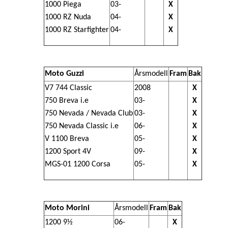
1000 Piega
03-
X
1000 RZ Nuda
04-
X
1000 RZ Starfighter
04-
X
Moto Guzzi
Årsmodell
Fram
Bak
V7 744 Classic
2008
X
750 Breva i.e
03-
X
750 Nevada / Nevada Club
03-
X
750 Nevada Classic i.e
06-
X
V 1100 Breva
05-
X
1200 Sport 4V
09-
X
MGS-01 1200 Corsa
05-
X
Moto Morini
Årsmodell
Fram
Bak
1200 9½
06-
X