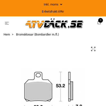
Inkl. moms
Enhetsfrakt:69kr
0
Hem
Bromsklossar (Bombardier m.fl.)