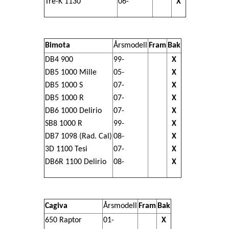
Tre-K 1130
06-
X
Bimota
Årsmodell
Fram
Bak
DB4 900
99-
X
DB5 1000 Mille
05-
X
DB5 1000 S
07-
X
DB5 1000 R
07-
X
DB6 1000 Delirio
07-
X
SB8 1000 R
99-
X
DB7 1098 (Rad. Cal)
08-
X
3D 1100 Tesi
07-
X
DB6R 1100 Delirio
08-
X
Cagiva
Årsmodell
Fram
Bak
650 Raptor
01-
X