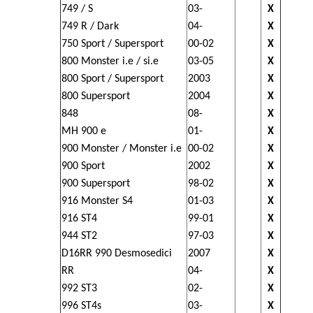
749 / S
03-
X
749 R / Dark
04-
X
750 Sport / Supersport
00-02
X
800 Monster i.e / si.e
03-05
X
800 Sport / Supersport
2003
X
800 Supersport
2004
X
848
08-
X
MH 900 e
01-
X
900 Monster / Monster i.e
00-02
X
900 Sport
2002
X
900 Supersport
98-02
X
916 Monster S4
01-03
X
916 ST4
99-01
X
944 ST2
97-03
X
D16RR 990 Desmosedici
2007
X
RR
04-
X
992 ST3
02-
X
996 ST4s
03-
X