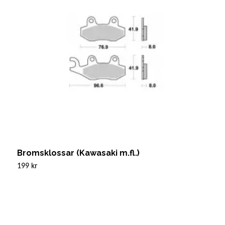
Bromsklossar (Kawasaki m.fl.)
B
199 kr
2