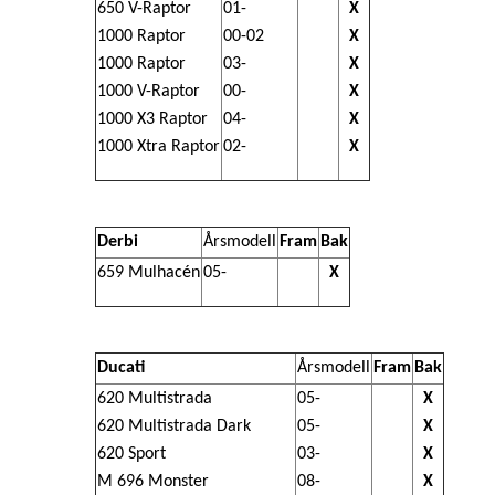
650 V-Raptor
01-
X
1000 Raptor
00-02
X
1000 Raptor
03-
X
1000 V-Raptor
00-
X
1000 X3 Raptor
04-
X
1000 Xtra Raptor
02-
X
Derbi
Årsmodell
Fram
Bak
659 Mulhacén
05-
X
Ducati
Årsmodell
Fram
Bak
620 Multistrada
05-
X
620 Multistrada Dark
05-
X
620 Sport
03-
X
M 696 Monster
08-
X