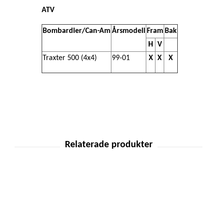
ATV
Bombardier/Can-Am
Årsmodell
Fram
Bak
H
V
Traxter 500 (4x4)
99-01
X
X
X