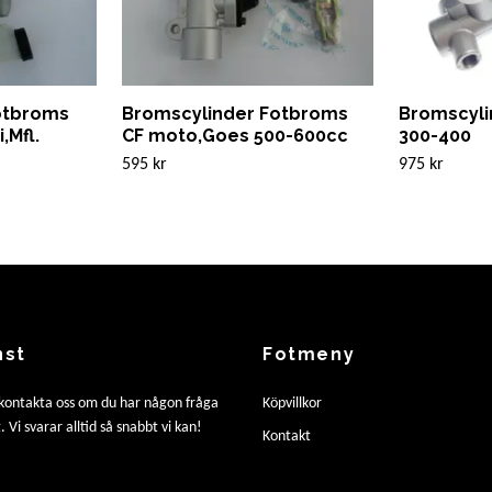
otbroms
Bromscylinder Fotbroms
Bromscyli
,Mfl.
CF moto,Goes 500-600cc
300-400
595 kr
975 kr
nst
Fotmeny
 kontakta oss om du har någon fråga
Köpvillkor
. Vi svarar alltid så snabbt vi kan!
Kontakt