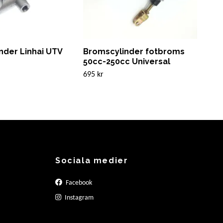
nder Linhai UTV
Bromscylinder fotbroms
Huv
50cc-250cc Universal
Bas
695 kr
745 
Sociala medier
Facebook
Instagram