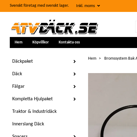
Svenskt företag med svenskt lager.
Inkl. moms
Hem
Köpvillkor
Kontakta oss
Hem
Bromssystem Bak A
Däckpaket
Däck
Fälgar
Kompletta Hjulpaket
Traktor & Industridäck
Innerslang Däck
Spacers