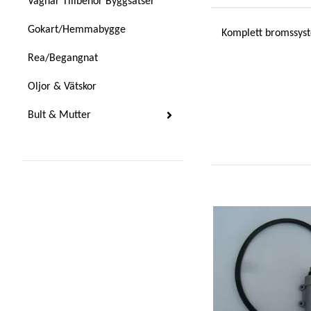
Vagnar Tillbehör Byggsatser
Gokart/Hemmabygge
Komplett bromssyst
Rea/Begangnat
Oljor & Vätskor
Bult & Mutter