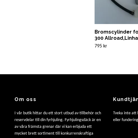
Bromscylinder f
300 Allroad,Linhai
795 kr
Om oss
Kundtjä
I vår butik hittar du ett stort utbud av tillbehör och
Tveka inte att
reservdelar till din fyrhjuling. Fyrhjulingsdäck är en
eller fundering
av våra främsta grenar där vi kan erbjuda ett
mycket brett sortiment till konkurrenskraftiga