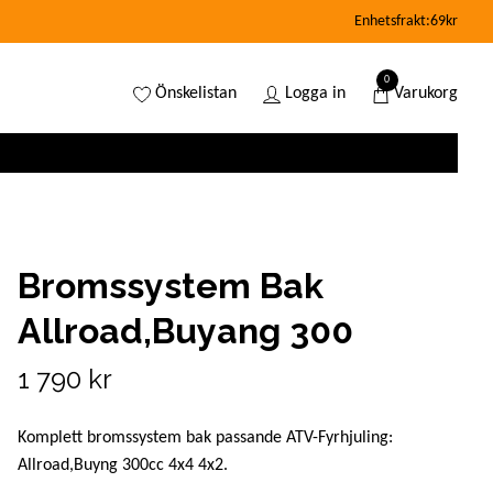
Enhetsfrakt:69kr
0
Önskelistan
Logga in
Varukorg
Bromssystem Bak
Allroad,Buyang 300
1 790 kr
Komplett bromssystem bak passande ATV-Fyrhjuling:
Allroad,Buyng 300cc 4x4 4x2.