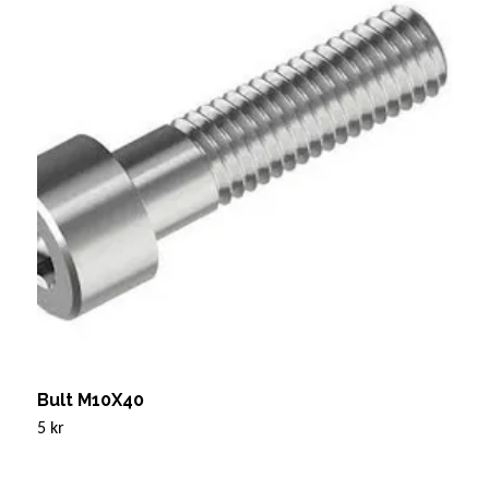
Bult M10X40
B
5 kr
1