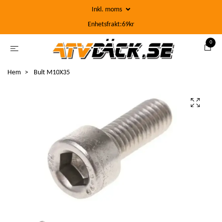
Inkl. moms
Enhetsfrakt:69kr
0
Hem
Bult M10X35