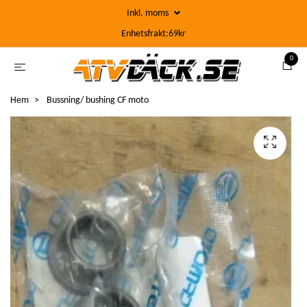
Inkl. moms
Enhetsfrakt:69kr
0
Hem
Bussning/ bushing CF moto