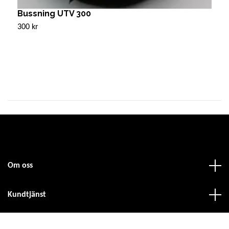
Bussning UTV 300
M
2
300 kr
3
Om oss
Kundtjänst
Fotmeny