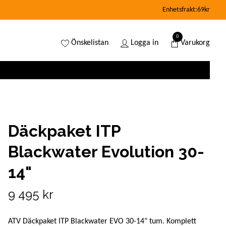
Enhetsfrakt:69kr
0
Önskelistan
Logga in
Varukorg
Däckpaket ITP
Blackwater Evolution 30-
14"
9 495 kr
ATV Däckpaket ITP Blackwater EVO 30-14" tum. Komplett