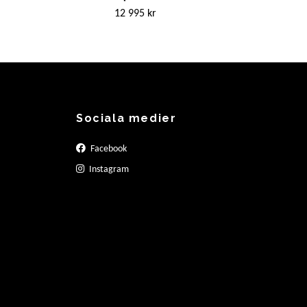
12 995 kr
Slut i
Sociala medier
Facebook
Instagram