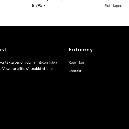
8 795 kr
Slut i lager.
nst
Fotmeny
 kontakta oss om du har någon fråga
Köpvillkor
. Vi svarar alltid så snabbt vi kan!
Kontakt