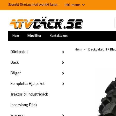
Svenskt företag med svenskt lager.
Inkl. moms
Hem
Köpvillkor
Kontakta oss
Hem
Däckpaket ITP Blac
Däckpaket
Däck
Fälgar
Kompletta Hjulpaket
Traktor & Industridäck
Innerslang Däck
Spacers