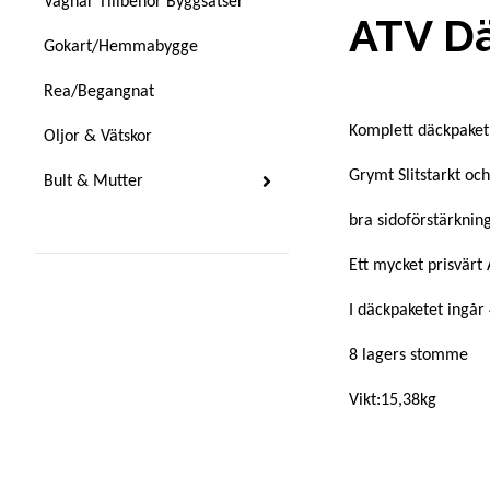
Vagnar Tillbehör Byggsatser
ATV Dä
Gokart/Hemmabygge
Rea/Begangnat
Komplett däckpaket
Oljor & Vätskor
Grymt Slitstarkt oc
Bult & Mutter
bra sidoförstärknin
Ett mycket prisvärt
I däckpaketet ingår
8 lagers stomme
Vikt:15,38kg