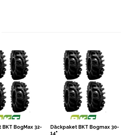
 BKT BogMax 32-
Däckpaket BKT Bogmax 30-
Däc
14"
30-