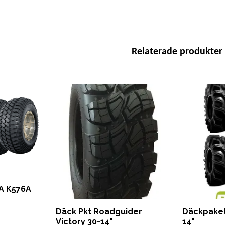
A K576A
Däck Pkt Roadguider
Däckpaket
Victory 30-14"
14"