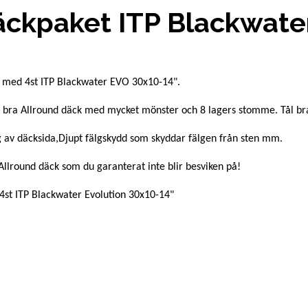
ckpaket ITP Blackwater
 med 4st ITP Blackwater EVO 30x10-14".
h bra Allround däck med mycket mönster och 8 lagers stomme. Tål br
g av däcksida,Djupt fälgskydd som skyddar fälgen från sten mm.
 Allround däck som du garanterat inte blir besviken på!
 4st ITP Blackwater Evolution 30x10-14"