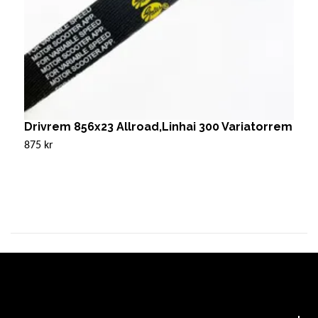
Drivrem 856x23 Allroad,Linhai 300 Variatorrem
D
875 kr
1