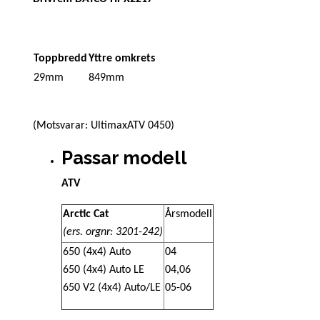
Toppbredd
Yttre omkrets
29mm
849mm
(Motsvarar: UltimaxATV 0450)
Passar modell
ATV
Arctic Cat
Årsmodell
(ers. orgnr:
3201-242)
650 (4x4) Auto
04
650 (4x4) Auto LE
04,06
650 V2 (4x4) Auto/LE
05-06