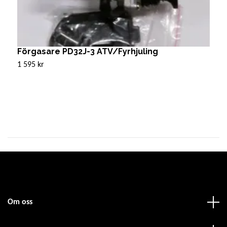
Förgasare PD32J-3 ATV/Fyrhjuling
F
1 595 kr
1
Om oss