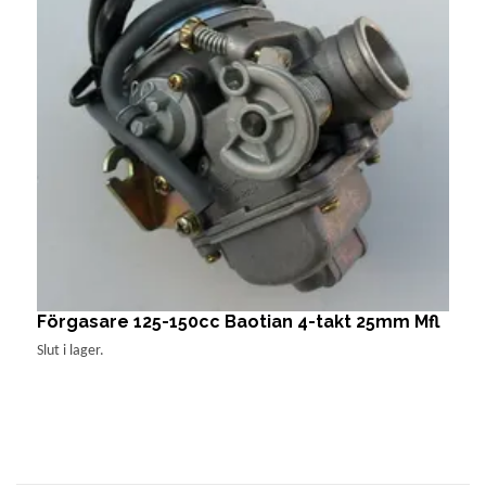
Förgasare 125-150cc Baotian 4-takt 25mm Mfl
F
1
Slut i lager.