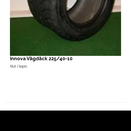
Innova Vägdäck 225/40-10
S
1
Slut i lager.