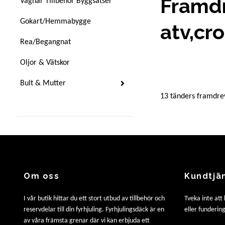
Framd
Vagnar Tillbehör Byggsatser
Gokart/Hemmabygge
atv,cr
Rea/Begangnat
Oljor & Vätskor
Bult & Mutter
13 tänders framdre
Om oss
Kundtjä
I vår butik hittar du ett stort utbud av tillbehör och
Tveka inte att
reservdelar till din fyrhjuling. Fyrhjulingsdäck är en
eller fundering
av våra främsta grenar där vi kan erbjuda ett