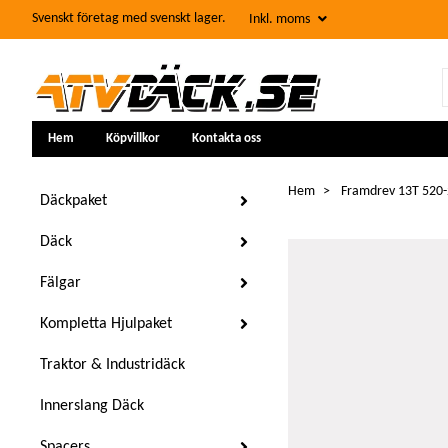
Svenskt företag med svenskt lager.
Inkl. moms
Hem
Köpvillkor
Kontakta oss
Hem
Framdrev 13T 520
Däckpaket
Däck
Fälgar
Kompletta Hjulpaket
Traktor & Industridäck
Innerslang Däck
Spacers