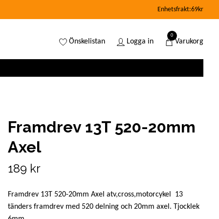
Enhetsfrakt:69kr
0
Önskelistan
Logga in
Varukorg
Framdrev 13T 520-20mm
Axel
189 kr
Framdrev 13T 520-20mm Axel atv,cross,motorcykel 13
tänders framdrev med 520 delning och 20mm axel. Tjocklek
6mm.