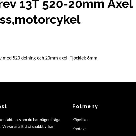
rev 13T 520-20mm Axel
oss,motorcykel
v med 520 delning och 20mm axel. Tjocklek 6mm.
nst
Fotmeny
 kontakta oss om du har någon fråga
Köpvillkor
. Vi svarar alltid så snabbt vi kan!
Kontakt