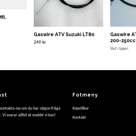
fl.
Gaswire ATV Suzuki LT80
Gaswire A
200-250cc 
249 kr
Slut i lager.
nst
Fotmeny
 kontakta oss om du har någon fråga
Köpvillkor
. Vi svarar alltid så snabbt vi kan!
Kontakt