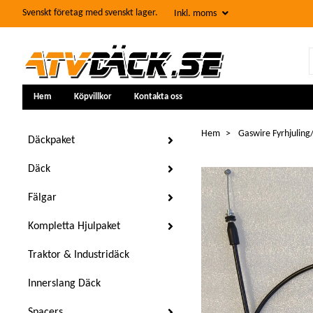
Svenskt företag med svenskt lager.
Inkl. moms
Hem
Köpvillkor
Kontakta oss
Hem
Gaswire Fyrhjulin
Däckpaket
Däck
Fälgar
Kompletta Hjulpaket
Traktor & Industridäck
Innerslang Däck
Spacers