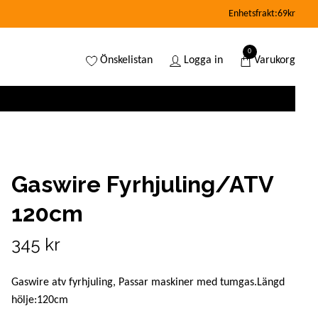
Enhetsfrakt:69kr
0
Önskelistan
Logga in
Varukorg
Gaswire Fyrhjuling/ATV
120cm
345 kr
Gaswire atv fyrhjuling, Passar maskiner med tumgas.Längd
hölje:120cm