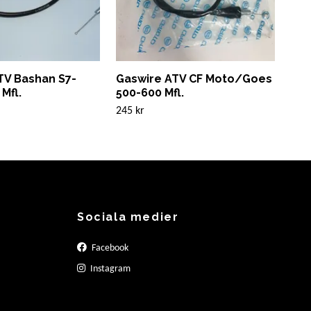
TV Bashan S7-
Gaswire ATV CF Moto/Goes
Gas
Mfl.
500-600 Mfl.
500
245 kr
350 
Sociala medier
Facebook
Instagram