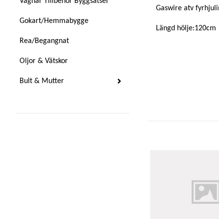
Vagnar Tillbehör Byggsatser
Gaswire atv fyrhjul
Gokart/Hemmabygge
Längd hölje:120cm
Rea/Begangnat
Oljor & Vätskor
Bult & Mutter