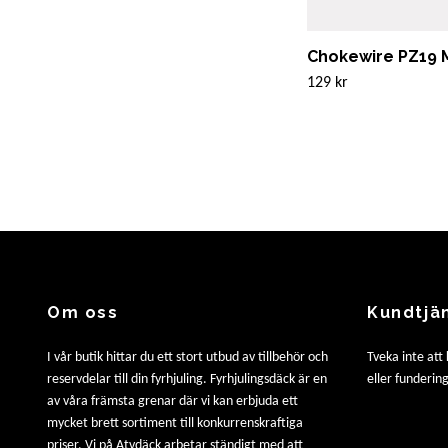
Chokewire PZ19 M
129 kr
Om oss
Kundtjä
I vår butik hittar du ett stort utbud av tillbehör och
Tveka inte att
reservdelar till din fyrhjuling. Fyrhjulingsdäck är en
eller fundering
av våra främsta grenar där vi kan erbjuda ett
mycket brett sortiment till konkurrenskraftiga
priser. Vi på Atvdäck arbetar ständigt med att