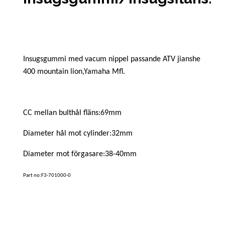
Insugsgummi med vacum nippel passande ATV jianshe
400 mountain lion,Yamaha Mfl.
CC mellan bulthål fläns:69mm
Diameter hål mot cylinder:32mm
Diameter mot förgasare:38-40mm
Part no:F3-701000-0