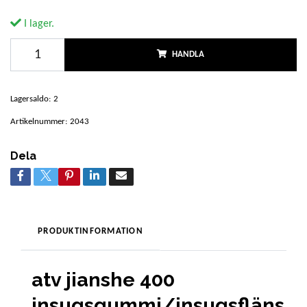
I lager.
HANDLA
Lagersaldo:
2
Artikelnummer:
2043
Dela
PRODUKTINFORMATION
atv jianshe 400
insugsgummi/insugsfläns.