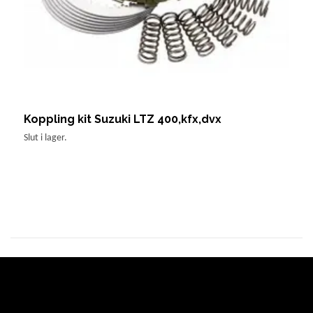
Koppling kit Suzuki LTZ 400,kfx,dvx
V
Slut i lager.
Sl