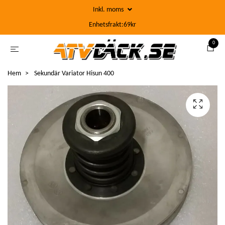
Inkl. moms
Enhetsfrakt:69kr
0
Hem
Sekundär Variator Hisun 400