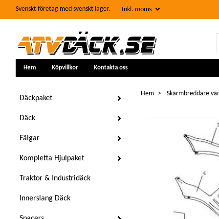
Svenskt företag med svenskt lager.
Inkl. moms
Hem
Köpvillkor
Kontakta oss
Hem
Skärmbreddare vän
Däckpaket
Däck
Fälgar
Kompletta Hjulpaket
Traktor & Industridäck
Innerslang Däck
Spacers