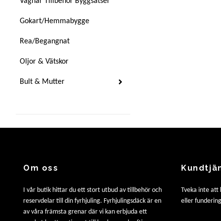
Vagnar Tillbehör Byggsatser
Gokart/Hemmabygge
Rea/Begangnat
Oljor & Vätskor
Bult & Mutter
Om oss
Kundtjä
I vår butik hittar du ett stort utbud av tillbehör och
Tveka inte att
reservdelar till din fyrhjuling. Fyrhjulingsdäck är en
eller fundering
av våra främsta grenar där vi kan erbjuda ett