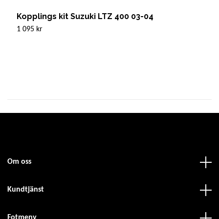
Kopplings kit Suzuki LTZ 400 03-04
K
3
1 095 kr
9
Om oss
Kundtjänst
Fotmeny