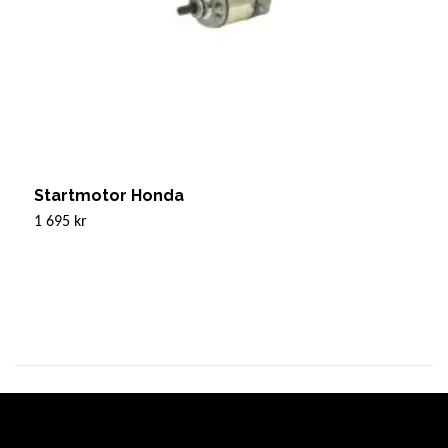
Startmotor Honda
S
1 695 kr
1