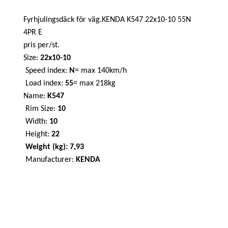
Fyrhjulingsdäck för väg.KENDA K547 22x10-10 55N
4PR E
pris per/st.
Size:
22x10-10
Speed index:
N
= max 140km/h
Load index:
55
= max 218kg
Name:
K547
Rim Size:
10
Width:
10
Height:
22
Weight (kg):
7,93
Manufacturer:
KENDA