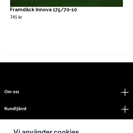
Framdäck Innova 175/70-10
G
745 kr
Sl
Om oss
Kundtjänst
Fotmeny
Vi använder cookies