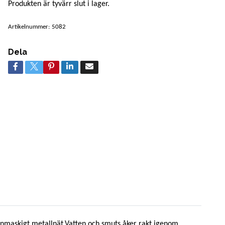
Produkten är tyvärr slut i lager.
Artikelnummer:
5082
Dela
t finmaskigt metallnät.Vatten och smuts åker rakt igenom