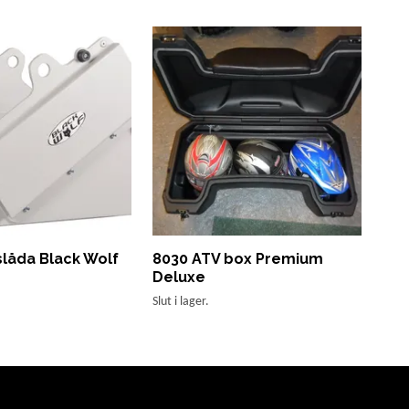
låda Black Wolf
8030 ATV box Premium
Br
Deluxe
Mot
1 19
Slut i lager.