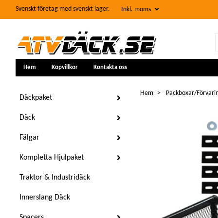
Svenskt företag med svenskt lager.
Inkl. moms
Hem
Köpvillkor
Kontakta oss
Hem
Packboxar/Förvari
Däckpaket
Däck
Fälgar
Kompletta Hjulpaket
Traktor & Industridäck
Innerslang Däck
Spacers