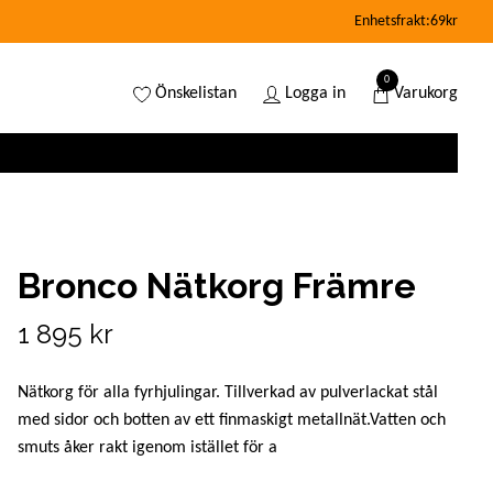
Enhetsfrakt:69kr
0
Önskelistan
Logga in
Varukorg
Bronco Nätkorg Främre
1 895 kr
Nätkorg för alla fyrhjulingar. Tillverkad av pulverlackat stål
med sidor och botten av ett finmaskigt metallnät.Vatten och
smuts åker rakt igenom istället för a