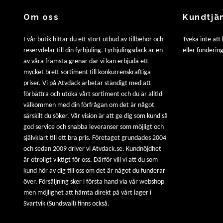
Om oss
Kundtjä
I vår butik hittar du ett stort utbud av tillbehör och
Tveka inte att
reservdelar till din fyrhjuling. Fyrhjulingsdäck är en
eller fundering
av våra främsta grenar där vi kan erbjuda ett
mycket brett sortiment till konkurrenskraftiga
priser. Vi på Atvdäck arbetar ständigt med att
förbättra och utöka vårt sortiment och du är alltid
välkommen med din förfrågan om det är något
särskilt du söker. Vår vision är att ge dig som kund så
god service och snabba leveranser som möjligt och
självklart till ett bra pris. Företaget grundades 2004
och sedan 2009 driver vi Atvdack.se. Kundnöjdhet
är otroligt viktigt för oss. Därför vill vi att du som
kund hör av dig till oss om det är något du funderar
över. Försäljning sker i första hand via vår webshop
men möjlighet att hämta direkt på vårt lager i
Svartvik (Sundsvall) finns också.