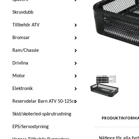
Skruvdubb
Tillbehör ATV
Bromsar
Ram/Chassie
Drivlina
Motor
Elektronik
Reservdelar Barn ATV 50-125cc
Skid/skoterled-spårutrustning
PRODUKTINFORMA
EPS/Servostyrning
Nätkorg för alla fyr