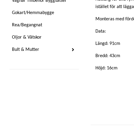
Vagnar Tillbehör Byggsatser
istället för att läg
Gokart/Hemmabygge
Monteras med fördel
Rea/Begangnat
Data:
Oljor & Vätskor
Längd: 91cm
Bult & Mutter
Bredd: 43cm
Höjd: 16cm