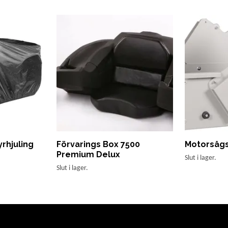
rhjuling
Förvarings Box 7500
Motorsågs
Premium Delux
Slut i lager.
Slut i lager.