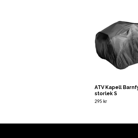
ATV Kapell Barnfy
storlek S
295 kr