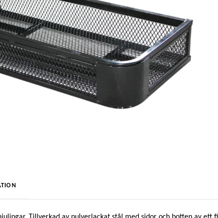
TION
hjulingar. Tillverkad av pulverlackat stål med sidor och botten av et