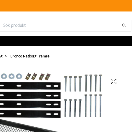
ng
Bronco Nätkorg Främre