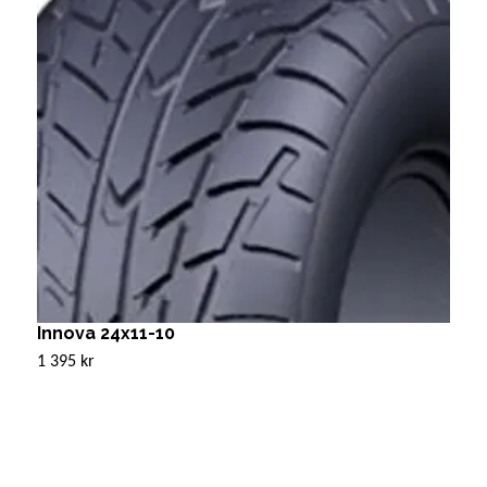
Innova 24x11-10
A
1 395 kr
Sl