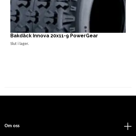
Bakdäck Innova 20x11-9 PowerGear
A
Slut i lager.
Sl
Om oss