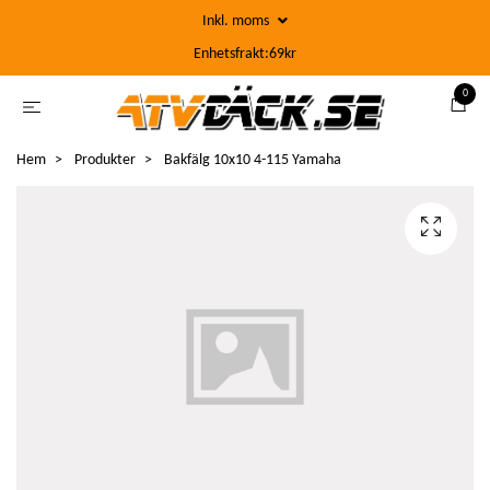
Inkl. moms
Enhetsfrakt:69kr
0
Hem
Produkter
Bakfälg 10x10 4-115 Yamaha