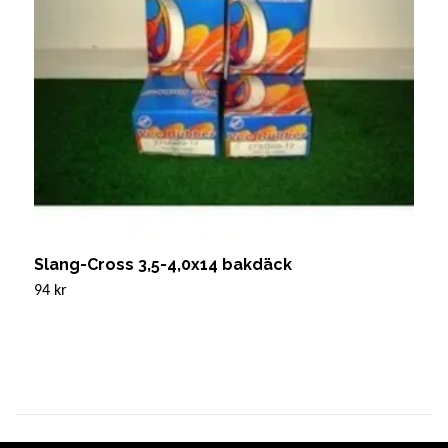
Slang-Cross 3,5-4,0x14 bakdäck
F
94 kr
Sl