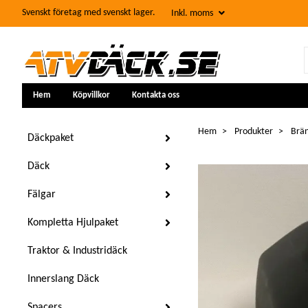
Svenskt företag med svenskt lager.
Inkl. moms
Hem
Köpvillkor
Kontakta oss
Hem
Produkter
Brän
Däckpaket
Däck
Fälgar
Kompletta Hjulpaket
Traktor & Industridäck
Innerslang Däck
Spacers