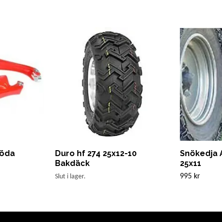
röda
Duro hf 274 25x12-10
Snökedja 
Bakdäck
25x11
995 kr
Slut i lager.