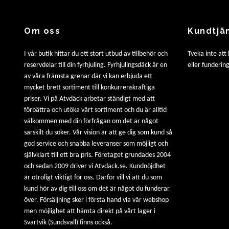
Om oss
Kundtjä
I vår butik hittar du ett stort utbud av tillbehör och
Tveka inte att
reservdelar till din fyrhjuling. Fyrhjulingsdäck är en
eller fundering
av våra främsta grenar där vi kan erbjuda ett
mycket brett sortiment till konkurrenskraftiga
priser. Vi på Atvdäck arbetar ständigt med att
förbättra och utöka vårt sortiment och du är alltid
välkommen med din förfrågan om det är något
särskilt du söker. Vår vision är att ge dig som kund så
god service och snabba leveranser som möjligt och
självklart till ett bra pris. Företaget grundades 2004
och sedan 2009 driver vi Atvdack.se. Kundnöjdhet
är otroligt viktigt för oss. Därför vill vi att du som
kund hör av dig till oss om det är något du funderar
över. Försäljning sker i första hand via vår webshop
men möjlighet att hämta direkt på vårt lager i
Svartvik (Sundsvall) finns också.