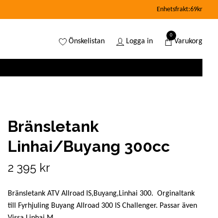
Enhetsfrakt:69kr
0
Önskelistan
Logga in
Varukorg
Bränsletank
Linhai/Buyang 300cc
2 395 kr
Bränsletank ATV Allroad IS,Buyang,Linhai 300. Orginaltank
till Fyrhjuling Buyang Allroad 300 IS Challenger. Passar även
Vissa Linhai M