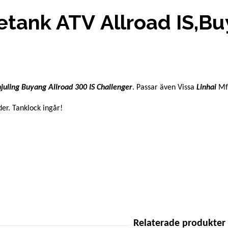
etank ATV Allroad IS,Bu
juling
Buyang Allroad 300 IS Challenger
. Passar även Vissa
Linhai
Mfl
der. Tanklock ingår!