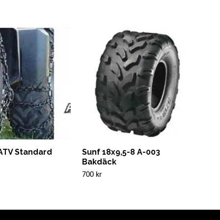
ATV Standard
Sunf 18x9,5-8 A-003
Stå
Bakdäck
Slut i
700 kr