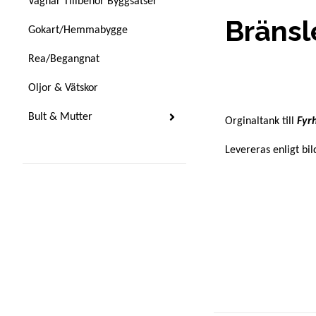
Vagnar Tillbehör Byggsatser
Bränsl
Gokart/Hemmabygge
Rea/Begangnat
Oljor & Vätskor
Bult & Mutter
Orginaltank till
Fyrh
Levereras enligt bil