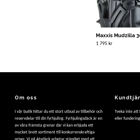
Maxxis Mudzilla 3
1 795 kr
Om oss
Kundtjä
I vår butik hittar du ett stort utbud av tillbehör och
Tveka inte att
reservdelar till din fyrhjuling. Fyrhjulingsdäck är en
eller fundering
av våra främsta grenar där vi kan erbjuda ett
mycket brett sortiment till konkurrenskraftiga
priser. Vi på Atvdäck arbetar ständigt med att