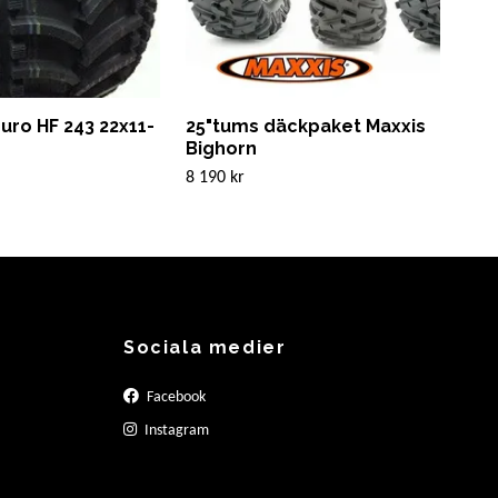
uro HF 243 22x11-
25"tums däckpaket Maxxis
Var
Bighorn
871
8 190 kr
789 
Sociala medier
Facebook
Instagram