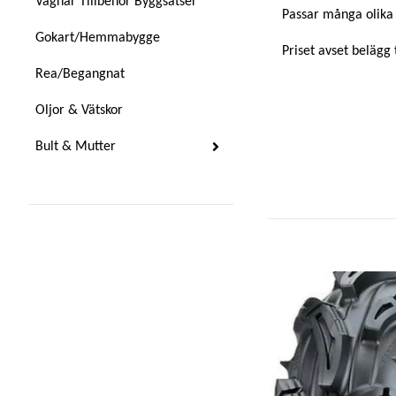
Vagnar Tillbehör Byggsatser
Passar många olika 
Gokart/Hemmabygge
Priset avset belägg 
Rea/Begangnat
Oljor & Vätskor
Bult & Mutter