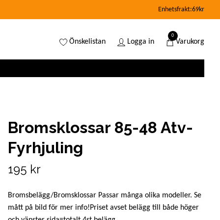
Enhetsfrakt:69kr
0
Önskelistan
Logga in
Varukorg
Bromsklossar 85-48 Atv-
Fyrhjuling
195 kr
Bromsbelägg/Bromsklossar Passar många olika modeller. Se
mått på bild för mer info!Priset avset belägg till både höger
och vänster sida=totalt 4st belägg.