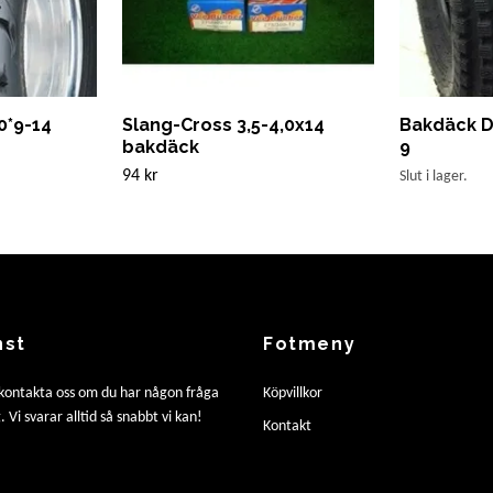
0*9-14
Slang-Cross 3,5-4,0x14
Bakdäck D
bakdäck
9
94 kr
Slut i lager.
nst
Fotmeny
 kontakta oss om du har någon fråga
Köpvillkor
. Vi svarar alltid så snabbt vi kan!
Kontakt