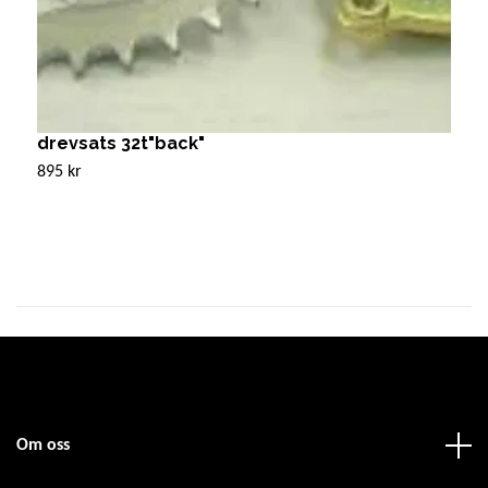
drevsats 32t"back"
S
895 kr
4
Om oss