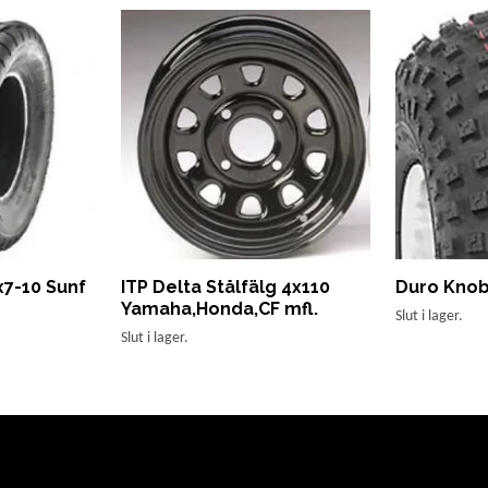
7-10 Sunf
ITP Delta Stålfälg 4x110
Duro Knob
Yamaha,Honda,CF mfl.
Slut i lager.
Slut i lager.