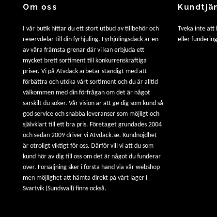
Om oss
Kundtjä
I vår butik hittar du ett stort utbud av tillbehör och
Tveka inte att
reservdelar till din fyrhjuling. Fyrhjulingsdäck är en
eller fundering
av våra främsta grenar där vi kan erbjuda ett
mycket brett sortiment till konkurrenskraftiga
priser. Vi på Atvdäck arbetar ständigt med att
förbättra och utöka vårt sortiment och du är alltid
välkommen med din förfrågan om det är något
särskilt du söker. Vår vision är att ge dig som kund så
god service och snabba leveranser som möjligt och
självklart till ett bra pris. Företaget grundades 2004
och sedan 2009 driver vi Atvdack.se. Kundnöjdhet
är otroligt viktigt för oss. Därför vill vi att du som
kund hör av dig till oss om det är något du funderar
över. Försäljning sker i första hand via vår webshop
men möjlighet att hämta direkt på vårt lager i
Svartvik (Sundsvall) finns också.