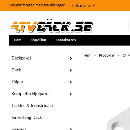
Svenskt företag med svenskt lager.
Inkl. moms
Hem
Köpvillkor
Kontakta oss
Hem
Produkter
CF M
Däckpaket
Däck
Fälgar
Kompletta Hjulpaket
Traktor & Industridäck
Innerslang Däck
Spacers