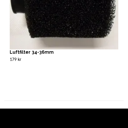
Luftfilter 34-36mm
J
179 kr
Sl