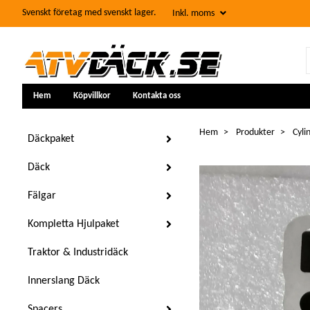
Svenskt företag med svenskt lager.
Inkl. moms
Hem
Köpvillkor
Kontakta oss
Hem
Produkter
Cyli
Däckpaket
Däck
Fälgar
Kompletta Hjulpaket
Traktor & Industridäck
Innerslang Däck
Spacers