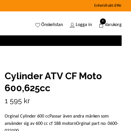
Enhetsfrakt:69kr
0
Önskelistan
Logga in
Varukorg
Cylinder ATV CF Moto
600,625cc
1 595 kr
Orginal Cylinder 600 ccPassar även andra märken som
använder sig av 600 cc cf 188 motornOrginal part no: 0600-
023100