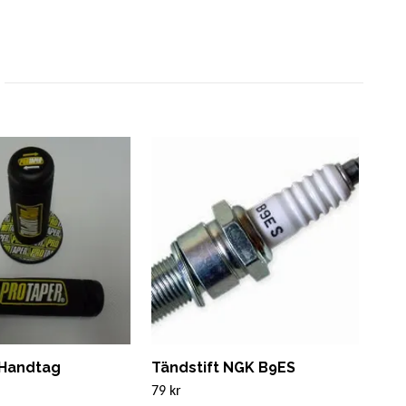
 Handtag
Tändstift NGK B9ES
Bak
22x
79 kr