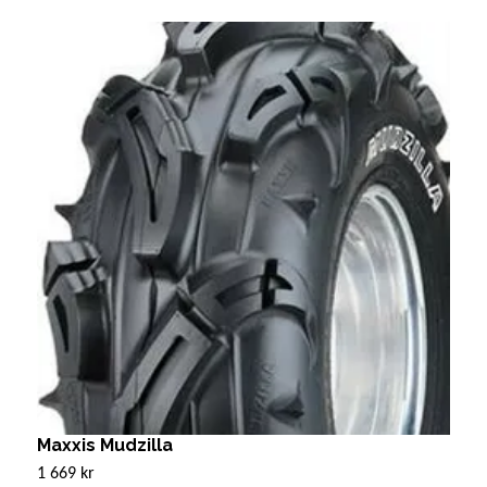
Maxxis Mudzilla
B
"
1 669 kr