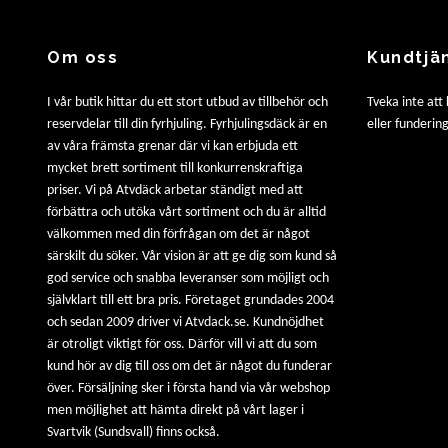
Om oss
Kundtjä
I vår butik hittar du ett stort utbud av tillbehör och
Tveka inte att
reservdelar till din fyrhjuling. Fyrhjulingsdäck är en
eller fundering
av våra främsta grenar där vi kan erbjuda ett
mycket brett sortiment till konkurrenskraftiga
priser. Vi på Atvdäck arbetar ständigt med att
förbättra och utöka vårt sortiment och du är alltid
välkommen med din förfrågan om det är något
särskilt du söker. Vår vision är att ge dig som kund så
god service och snabba leveranser som möjligt och
självklart till ett bra pris. Företaget grundades 2004
och sedan 2009 driver vi Atvdack.se. Kundnöjdhet
är otroligt viktigt för oss. Därför vill vi att du som
kund hör av dig till oss om det är något du funderar
över. Försäljning sker i första hand via vår webshop
men möjlighet att hämta direkt på vårt lager i
Svartvik (Sundsvall) finns också.