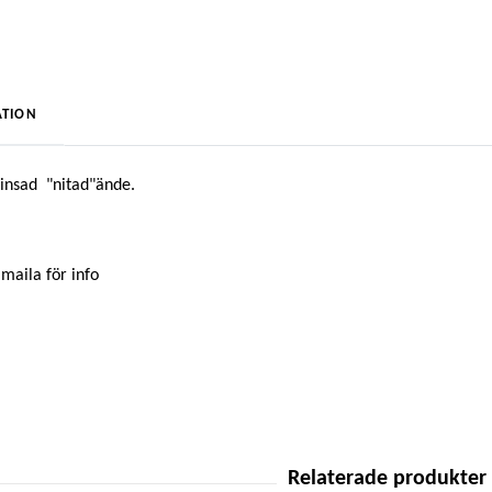
TION
linsad "nitad"ände.
 maila för info