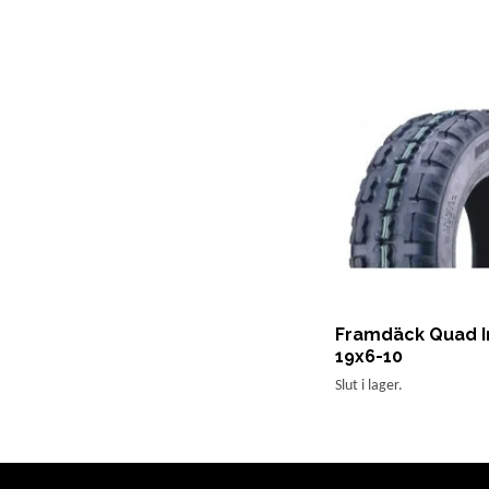
Framdäck Quad I
19x6-10
Slut i lager.