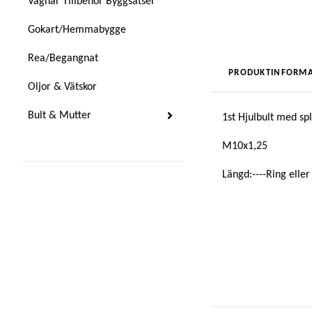
Vagnar Tillbehör Byggsatser
Gokart/Hemmabygge
Rea/Begangnat
PRODUKTINFORMA
Oljor & Vätskor
Bult & Mutter
1st Hjulbult med sp
M10x1,25
Längd:----Ring eller