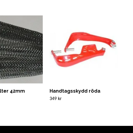
ilter 42mm
Handtagsskydd röda
Dur
Fr
349 kr
Slut i