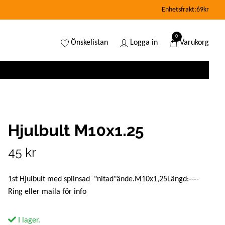
Enhetsfrakt:69kr
0
Önskelistan
Logga in
Varukorg
Hjulbult M10x1.25
45 kr
1st Hjulbult med splinsad "nitad"ände.M10x1,25Längd:----
Ring eller maila för info
I lager.