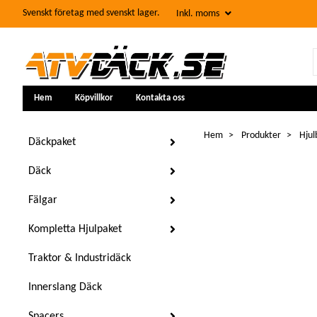
Svenskt företag med svenskt lager.
Inkl. moms
Hem
Köpvillkor
Kontakta oss
Hem
Produkter
Hjul
Däckpaket
Däck
Fälgar
Kompletta Hjulpaket
Traktor & Industridäck
Innerslang Däck
Spacers