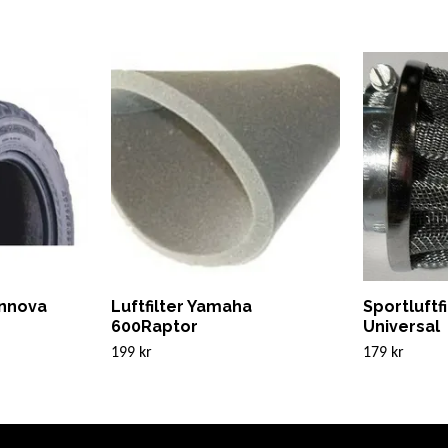
nnova
Luftfilter Yamaha
Sportluftf
600Raptor
Universal
199 kr
179 kr