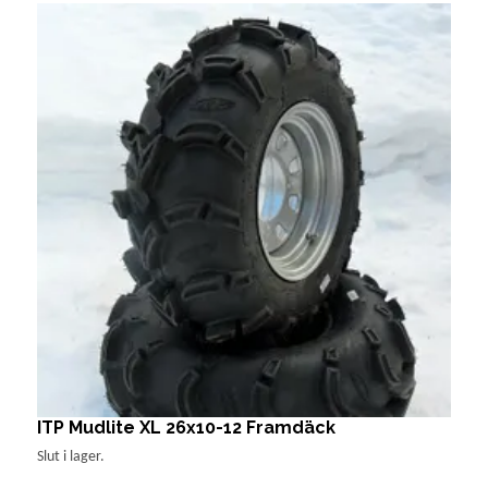
ITP Mudlite XL 26x10-12 Framdäck
V
1
Slut i lager.