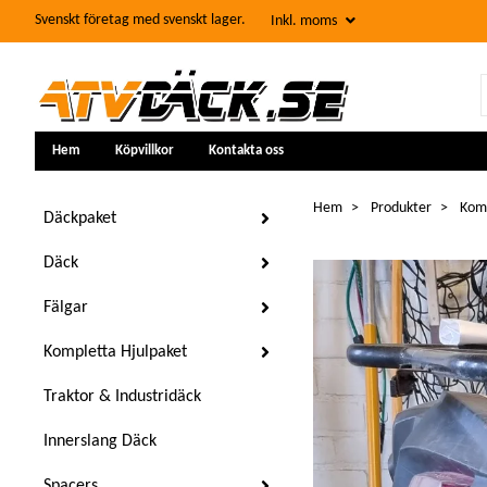
Svenskt företag med svenskt lager.
Inkl. moms
Hem
Köpvillkor
Kontakta oss
Hem
Produkter
Komp
Däckpaket
Däck
Fälgar
Kompletta Hjulpaket
Traktor & Industridäck
Innerslang Däck
Spacers