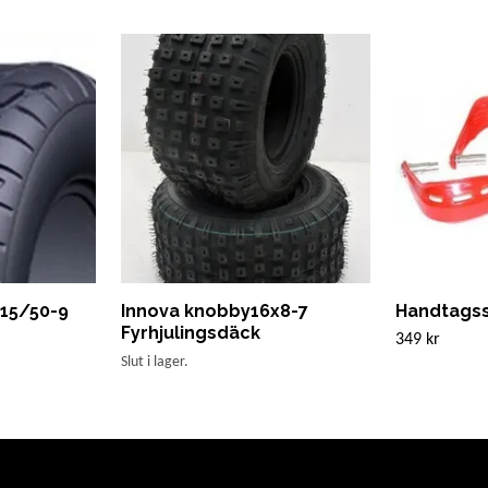
215/50-9
Innova knobby16x8-7
Handtags
Fyrhjulingsdäck
349 kr
Slut i lager.