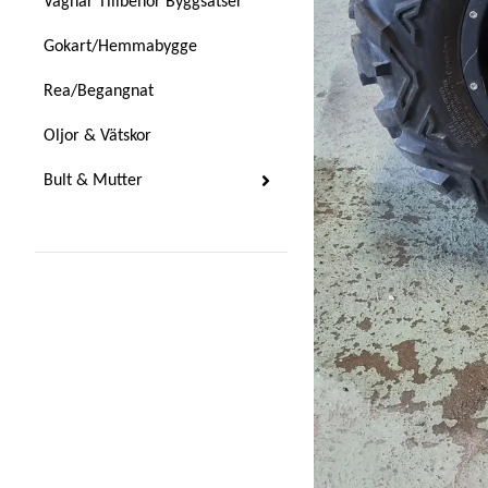
Vagnar Tillbehör Byggsatser
Gokart/Hemmabygge
Rea/Begangnat
Oljor & Vätskor
Bult & Mutter