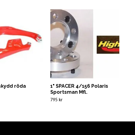
skydd röda
1" SPACER 4/156 Polaris
Sun
Sportsman Mfl.
Ba
795 kr
700 