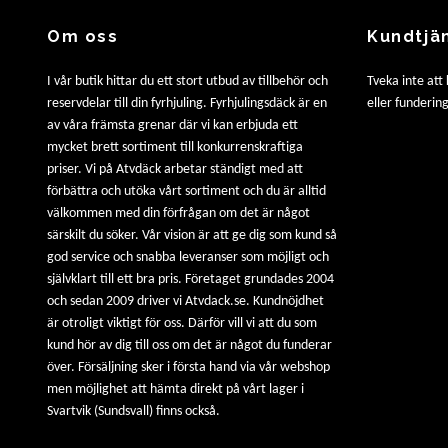
Om oss
Kundtjä
I vår butik hittar du ett stort utbud av tillbehör och
Tveka inte att
reservdelar till din fyrhjuling. Fyrhjulingsdäck är en
eller fundering
av våra främsta grenar där vi kan erbjuda ett
mycket brett sortiment till konkurrenskraftiga
priser. Vi på Atvdäck arbetar ständigt med att
förbättra och utöka vårt sortiment och du är alltid
välkommen med din förfrågan om det är något
särskilt du söker. Vår vision är att ge dig som kund så
god service och snabba leveranser som möjligt och
självklart till ett bra pris. Företaget grundades 2004
och sedan 2009 driver vi Atvdack.se. Kundnöjdhet
är otroligt viktigt för oss. Därför vill vi att du som
kund hör av dig till oss om det är något du funderar
över. Försäljning sker i första hand via vår webshop
men möjlighet att hämta direkt på vårt lager i
Svartvik (Sundsvall) finns också.