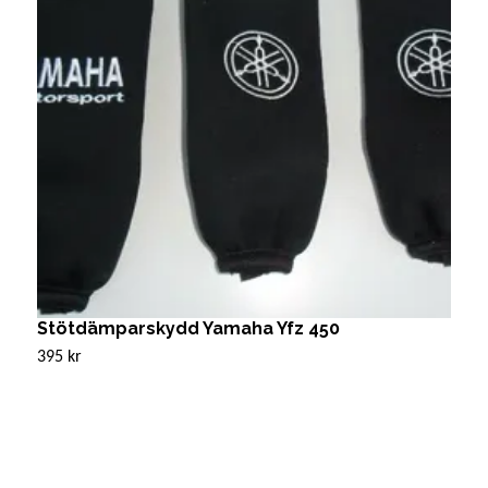
Stötdämparskydd Yamaha Yfz 450
d
395 kr
8