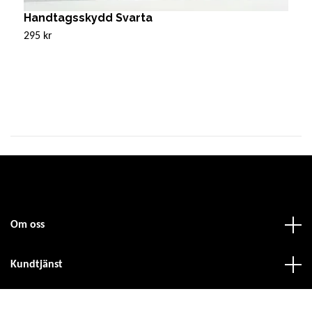
Handtagsskydd Svarta
H
295 kr
5
Om oss
Kundtjänst
Fotmeny