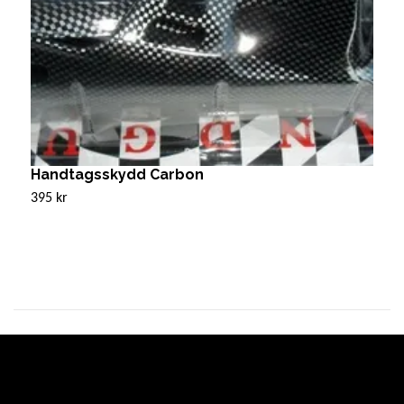
Handtagsskydd Carbon
S
395 kr
3