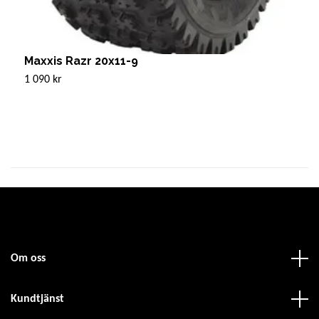
Maxxis Razr 20x11-9
F
1 090 kr
Sl
Om oss
Kundtjänst